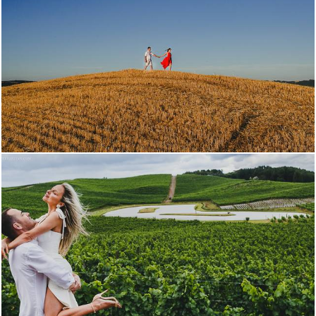
1597
40
1752
1