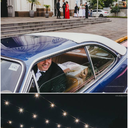
1972
137