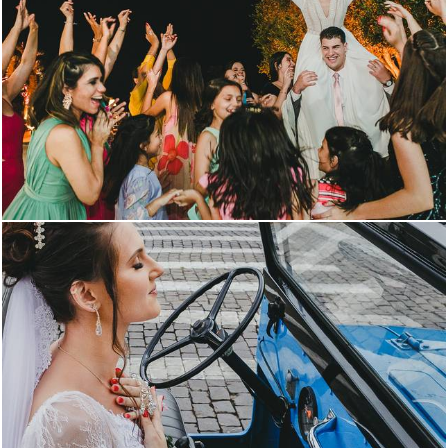
1365
0
1686
13