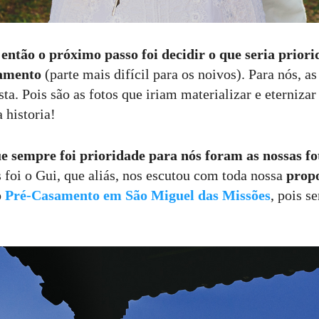
então o próximo passo foi decidir o que seria prior
amento
(parte mais difícil para os noivos). Para nós, a
sta. Pois são as fotos que iriam materializar e eternizar
 historia!
e sempre foi prioridade para nós foram as nossas fo
 foi o Gui, que aliás, nos escutou com toda nossa
prop
o
P
ré-Casamento em São Miguel das Missões
, pois s