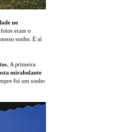
idade no
s fotos eram o
 nosso sonho. É aí
tos.
A primeira
osta mirabolante
empre foi um sonho