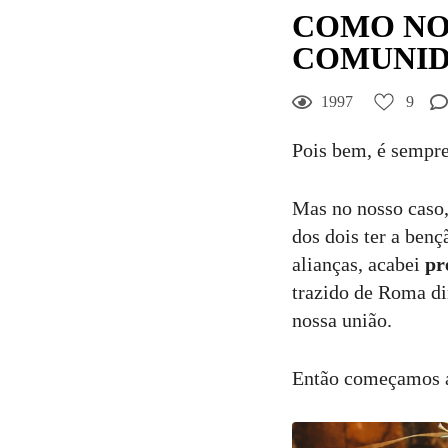
COMO NOS
COMUNIDA
9
Curtir
1997
9
Comentar
Pois bem, é sempre 
Mas no nosso caso,
dos dois ter a ben
alianças, acabei
pr
trazido de Roma di
nossa união.
Então começamos a