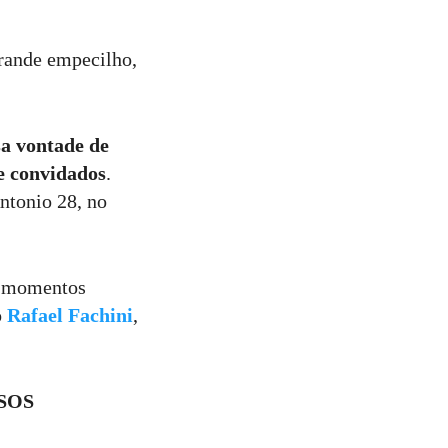
grande empecilho,
sa vontade de
de convidados
.
ntonio 28, no
s momentos
o
Rafael Fachini
,
SSOS