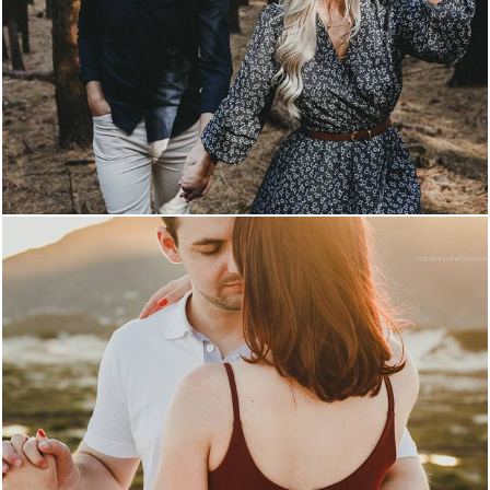
2059
18
4739
147