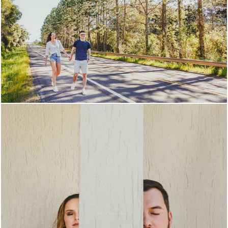
643
0
1266
0