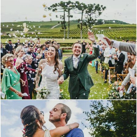
1253
108