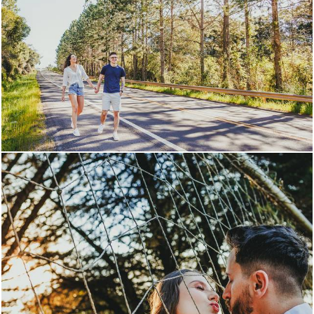
643
0
628
0