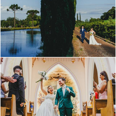
295
1
548
1