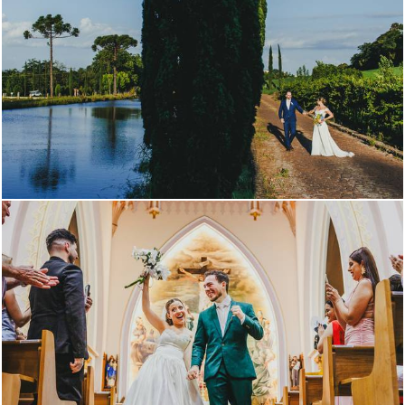
291
1
547
1