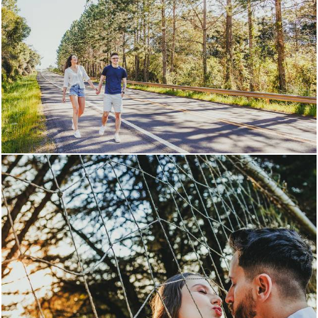
639
0
628
0