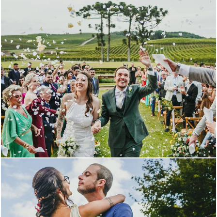
1252
108