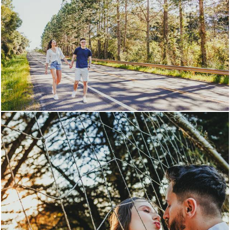
637
0
625
0