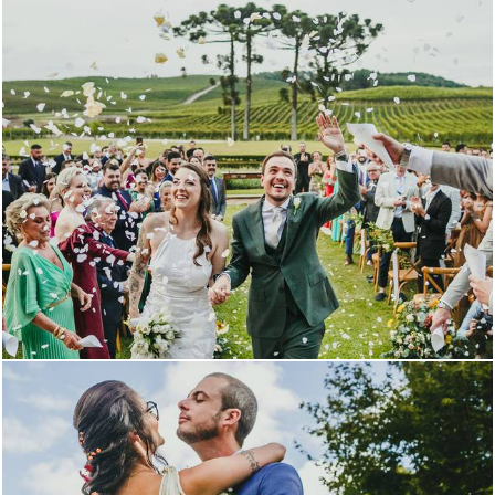
1247
108