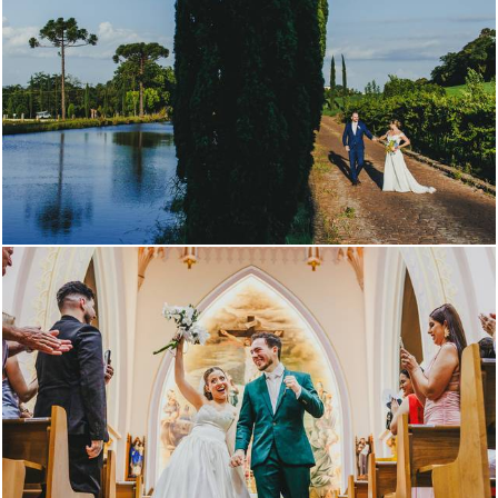
287
1
540
1