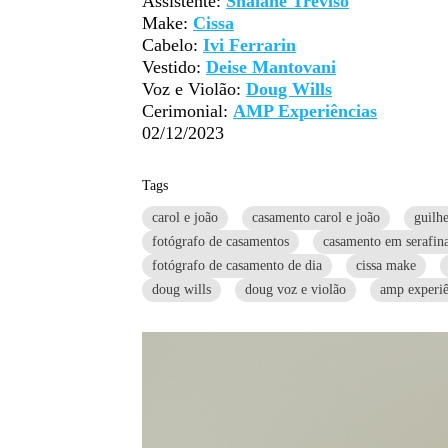
Assistente:
Shaiane Treviso
Make:
Cissa
Cabelo:
Ivi Ferrarin
Vestido:
Deise Mantovani
Voz e Violão:
Doug Wills
Cerimonial:
AMP Experiências
02/12/2023
Tags
carol e joão
casamento carol e joão
guilh
fotógrafo de casamentos
casamento em serafina
fotógrafo de casamento de dia
cissa make
doug wills
doug voz e violão
amp experiê