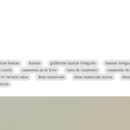
erme bastian
bastian
guilherme bastian fotógrafo
bastian fotógr
 corrêa
casamento ao ar livre
fotos de casamento
casamento de 
ivi ferrarin salon
deise mantovani
deise mantovani noivas
deis
ncias