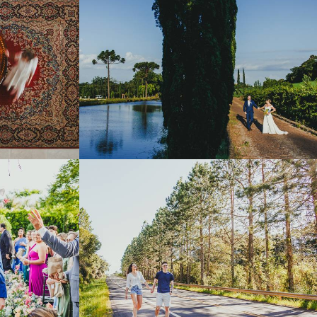
291
1
639
0