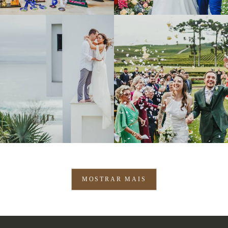
601
0
1252
10
MOSTRAR MAIS