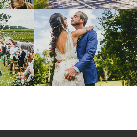
8
1133
70