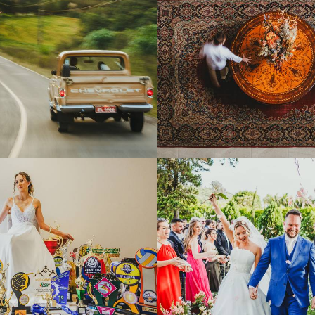
313
0
394
0
488
0
513
8