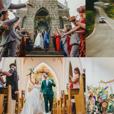
231
0
547
1