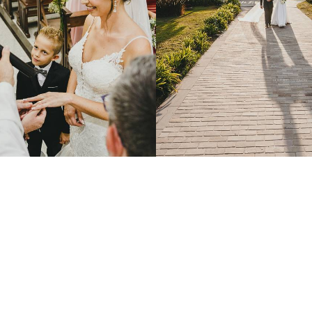
1379
25
1754
5