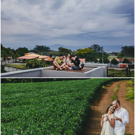
1555
33