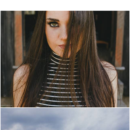
2943
15