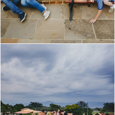
2564
34
1556
33