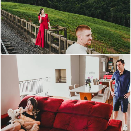
1263
9
5601
42