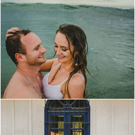
3030
68