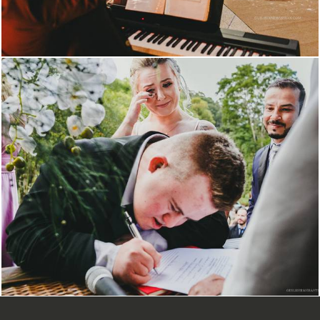
1631
35