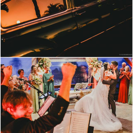
2151
17
1466
46