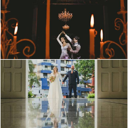
2829
1
897
2