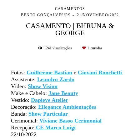
CASAMENTOS
BENTO GONÇALVES/RS
21/NOVEMBRO/2022
CASAMENTO | BHRUNA &
GEORGE
1241
visualizações
1
curtidas
Fotos:
Guilherme Bastian
e
Giovani Ronchetti
Assistente:
Leandro Zardo
Vídeo:
Show Vision
Make e C
abelo:
Jane Beauty
Vestido:
Dapieve Atelier
Decoração:
Ellegance Ambientações
Banda:
Show Particular
Cerimonial:
Viviane Basso Cerimonial
Recepção:
CE Marco Luigi
22/10/2022