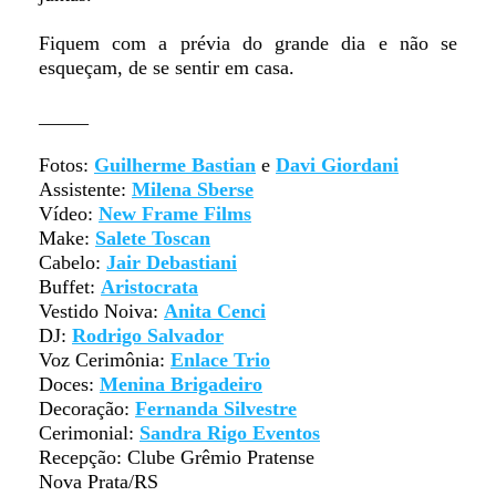
Fiquem com a prévia do grande dia e não se
esqueçam, de se sentir em casa.
_____
Fotos:
Guilherme Bastian
e
Davi Giordani
Assistente:
Milena Sberse
Vídeo:
New Frame Films
Make:
Salete Toscan
Cabelo:
Jair Debastiani
Buffet:
Aristocrata
Vestido Noiva:
Anita Cenci
DJ:
Rodrigo Salvador
Voz Cerimônia:
Enlace Trio
Doces:
Menina Brigadeiro
Decoração:
Fernanda Silvestre
Cerimonial:
Sandra Rigo Eventos
Recepção: Clube Grêmio Pratense
Nova Prata/RS