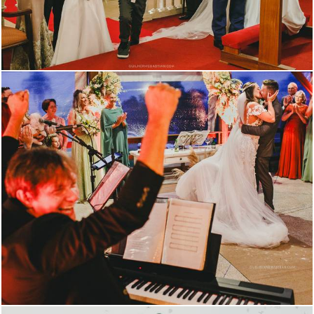
1467
46