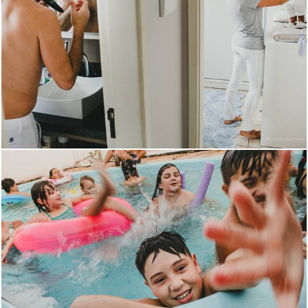
3368
59
2649
30