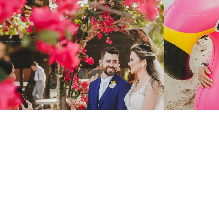
1337
46