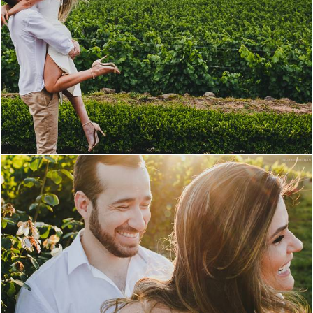
1752
1
7044
32