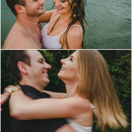
3032
68
2531
10