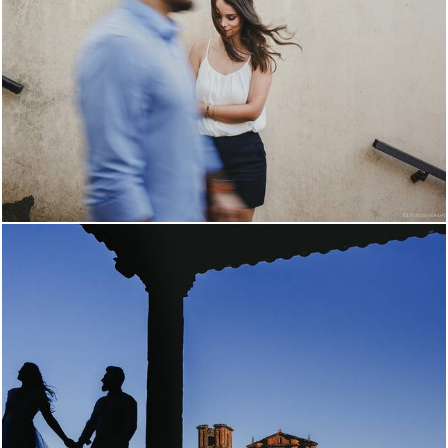
3307
27
3724
111