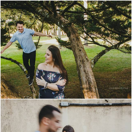
3619
43