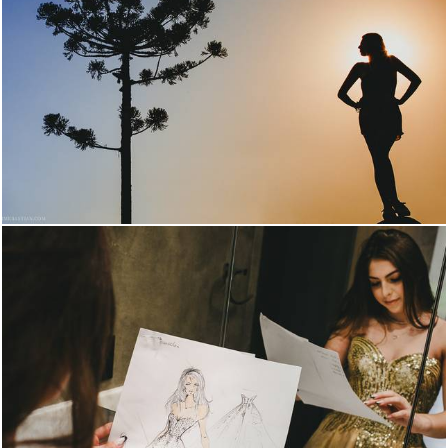
3002
46
818
0