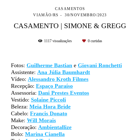
CASAMENTOS
VIAMÃO/RS
30/NOVEMBRO/2023
CASAMENTO | SIMONE & GREGG
1117
visualizações
0
curtidas
Fotos:
Guilherme Bastian
e
Giovani Ronchetti
Assistente:
Ana Júlia Baumhardt
Vídeo:
Alessandro Kroth Filmes
Recepção:
Espaço Paraíso
Assessoria:
Dani Prestes Eventos
Vestido:
Solaine Piccoli
Beleza:
Meia Hora Bride
Cabelo:
Francis Donato
Make:
Will Morais
Decoração:
Ambientallize
Bolo:
Marina Cianella