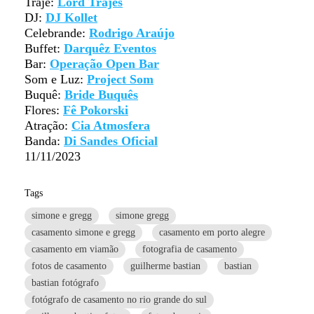
Traje:
Lord Trajes
DJ:
DJ Kollet
Celebrande:
Rodrigo Araújo
Buffet:
Darquêz Eventos
Bar:
Operação Open Bar
Som e Luz:
Project Som
Buquê:
Bride Buquês
Flores:
Fê Pokorski
Atração:
Cia Atmosfera
Banda:
Di Sandes Oficial
11/11/2023
Tags
simone e gregg
simone gregg
casamento simone e gregg
casamento em porto alegre
casamento em viamão
fotografia de casamento
fotos de casamento
guilherme bastian
bastian
bastian fotógrafo
fotógrafo de casamento no rio grande do sul